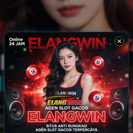
E TO
IN
 dalam beberapa kategori,
o langsung. Slot berjalan
dengan fitur yang berbeda