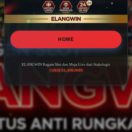
ri live menampilkan dealer
. Perbedaan ini membuat
ali nama providernya. Tata
usan, serta informasi taruhan
h dari satu kategori ke
HOME
ELANGWIN Ragam Slot dan Meja Live dari Stakelogic
©2026 ELANGWIN